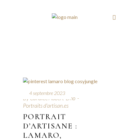
4 septembre 2023
By
Candice Aubert-Dho
Portraits d'artisan.es
PORTRAIT
D’ARTISANE :
LAMARO,