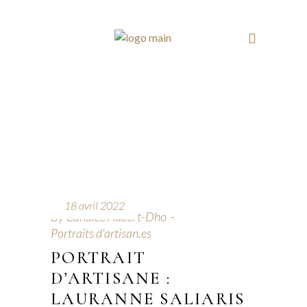
18 avril 2022
By
Candice Aubert-Dho
Portraits d'artisan.es
PORTRAIT
D’ARTISANE :
LAURANNE SALIARIS