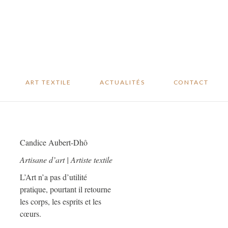
Studio sur mesure
Revue de presse
Oeuvres
Blog
disponibles
Événements
………
ART TEXTILE
ACTUALITÉS
CONTACT
Studio sur mesure
Revue de presse
Oeuvres
Blog
Candice Aubert-Dhô
disponibles
Événements
Artisane d’art | Artiste textile
L’Art n’a pas d’utilité
pratique, pourtant il retourne
les corps, les esprits et les
cœurs.