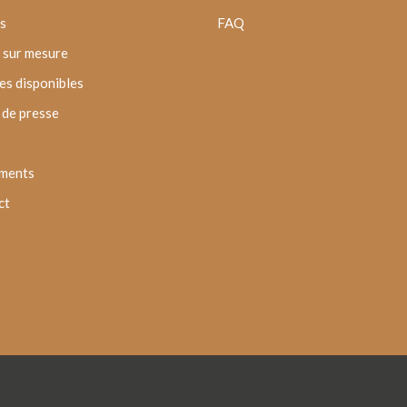
s
FAQ
 sur mesure
s disponibles
de presse
ments
ct