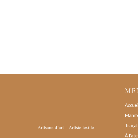
ME
Accuei
Manif
Traçab
Artisane d’art – Artiste textile
À l’ate