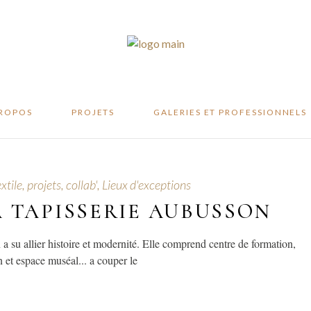
te
ité
er
PROPOS
PROJETS
GALERIES ET PROFESSIONNELS
ifeste
xtile, projets, collab'
,
Lieux d'exceptions
abilité
A TAPISSERIE AUBUSSON
atelier
a su allier histoire et modernité. Elle comprend centre de formation,
n et espace muséal... a couper le