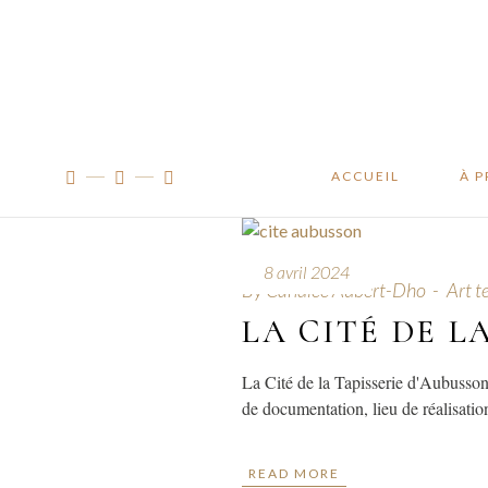
Manifes
Traçabil
À l’ateli
ACCUEIL
À 
Man
8 avril 2024
By
Candice Aubert-Dho
Art te
Traç
LA CITÉ DE L
À l’
La Cité de la Tapisserie d'Aubusson 
de documentation, lieu de réalisatio
READ MORE