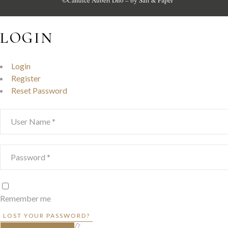
©
Candice Aubert Dho
– by
Salt & Paper
LOGIN
Login
Register
Reset Password
Remember me
LOST YOUR PASSWORD?