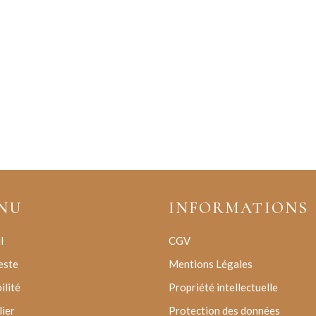
NU
INFORMATIONS
l
CGV
este
Mentions Légales
ilité
Propriété intellectuelle
lier
Protection des données