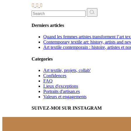
Search
for:
Derniers articles
Quand les femmes artistes transforment l’art te
Contemporary textile art: history, artists and ne
Art textile contemporain : histoire, artistes et n
Categories
Art textile, projets, collab'
Confidences
FAQ
Lieux d'exceptions
Portraits d'artisan.es
Valeurs et engagements
SUIVEZ-MOI SUR INSTAGRAM