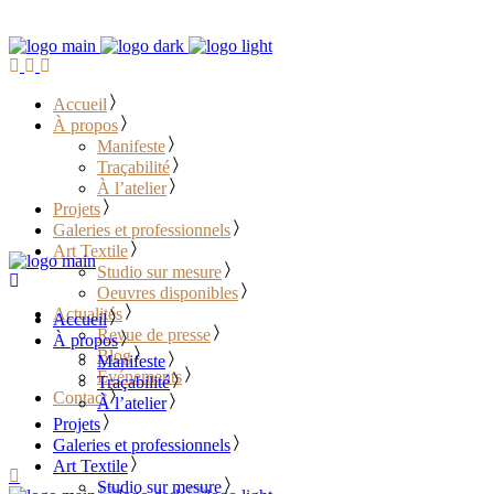
Accueil
À propos
Manifeste
Traçabilité
À l’atelier
Projets
Galeries et professionnels
Art Textile
Studio sur mesure
Oeuvres disponibles
Actualités
Accueil
Revue de presse
À propos
Blog
Manifeste
Événements
Traçabilité
Contact
À l’atelier
Projets
………………………………
Galeries et professionnels
Art Textile
Studio sur mesure