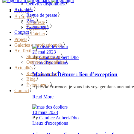
Oeuvres disponibles
Actualités
Accueil
Revue de presse
À propos
Blog
Manifeste
Événements
Traçabilité
Contact
À l’atelier
Projets
Galeries et professionnels
Art Textile
21 mai 2023
Studio sur mesure
By
Candice Aubert-Dho
Oeuvres disponibles
Lieux d'exceptions
Actualités
Revue de presse
Maison le Détour : lieu d’exception
Blog
Événements
Après la Provence, je vous fais voyager dans une autre
Contact
Read More
10 mars 2023
By
Candice Aubert-Dho
Lieux d'exceptions