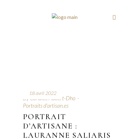
18 avril 2022
By
Candice Aubert-Dho
Portraits d'artisan.es
PORTRAIT
D’ARTISANE :
LAURANNE SALIARIS