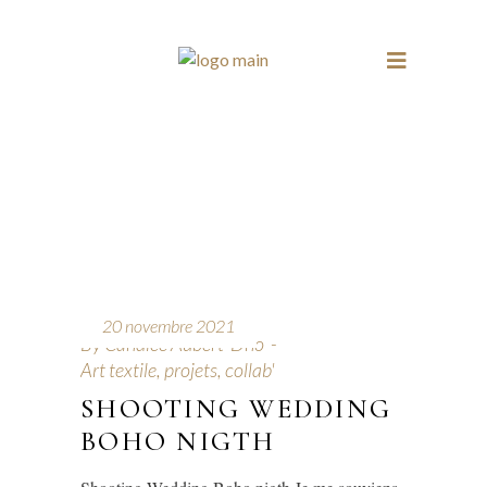
20 novembre 2021
By
Candice Aubert-Dho
Art textile, projets, collab'
SHOOTING WEDDING
BOHO NIGTH