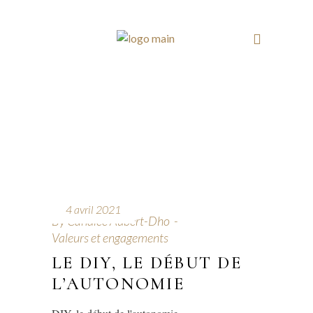
4 avril 2021
By
Candice Aubert-Dho
Valeurs et engagements
LE DIY, LE DÉBUT DE
L’AUTONOMIE