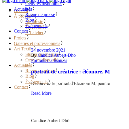
Oeuvres disponibles
Actualités
Accueil
Revue de presse
À propos
Blog
Manifeste
Événements
Traçabilité
Contact
À l’atelier
Projets
Galeries et professionnels
Art Textile
24 novembre 2021
Studio sur mesure
By
Candice Aubert-Dho
Oeuvres disponibles
Portraits d'artisan.es
Actualités
Revue de presse
portrait de créatrice : éléonore. M
Blog
Événements
Découvrez le portrait d'Eleonore M, peintre
Contact
Read More
Candice Aubert-Dhô