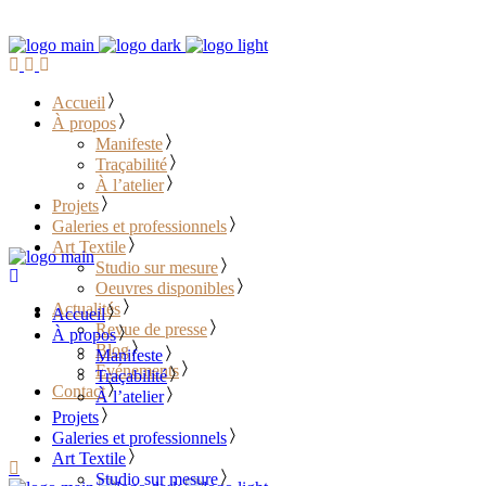
Accueil
À propos
Manifeste
Traçabilité
À l’atelier
Projets
Galeries et professionnels
Art Textile
Studio sur mesure
Oeuvres disponibles
Actualités
Accueil
Revue de presse
À propos
Blog
Manifeste
Événements
Traçabilité
Contact
À l’atelier
Projets
………………………………
Galeries et professionnels
Art Textile
Studio sur mesure