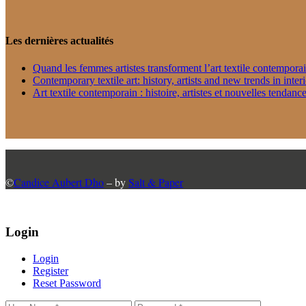
Les dernières actualités
Quand les femmes artistes transforment l’art textile contempora
Contemporary textile art: history, artists and new trends in inter
Art textile contemporain : histoire, artistes et nouvelles tendance
©
Candice Aubert Dho
– by
Salt & Paper
Login
Login
Register
Reset Password