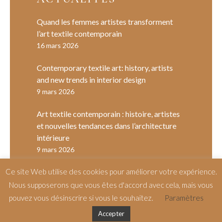
Quand les femmes artistes transforment
l’art textile contemporain
16 mars 2026
Contemporary textile art: history, artists
and new trends in interior design
9 mars 2026
Art textile contemporain : histoire, artistes
et nouvelles tendances dans l’architecture
intérieure
9 mars 2026
Ce site Web utilise des cookies pour améliorer votre expérience.
Nous supposerons que vous êtes d'accord avec cela, mais vous
pouvez vous désinscrire si vous le souhaitez.
Paramètres
Accepter
©
Candice Aubert Dho
– by
Salt & Paper