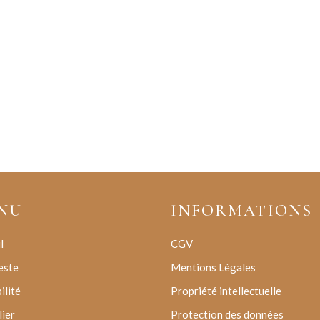
NU
INFORMATIONS
l
CGV
este
Mentions Légales
ilité
Propriété intellectuelle
lier
Protection des données