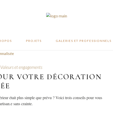
te
ité
er
PROPOS
PROJETS
GALERIES ET PROFESSIONNELS
ifeste
,
Valeurs et engagements
abilité
POUR VOTRE DÉCORATION
atelier
SÉE
térieur était plus simple que prévu ? Voici trois conseils pour vous
rtisan.e sans crainte.