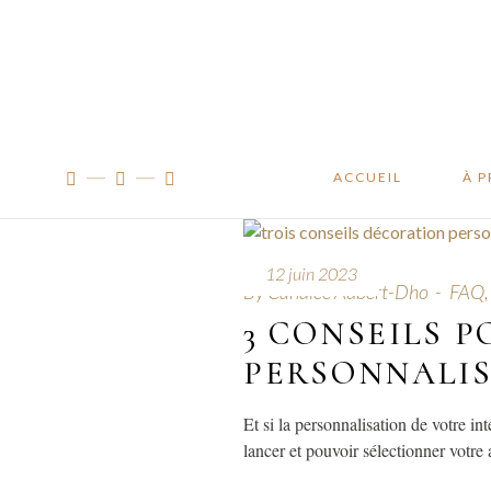
Manifes
Traçabil
À l’ateli
ACCUEIL
À 
Man
12 juin 2023
By
Candice Aubert-Dho
FAQ
Traç
3 CONSEILS 
À l’
PERSONNALI
Et si la personnalisation de votre in
lancer et pouvoir sélectionner votre a