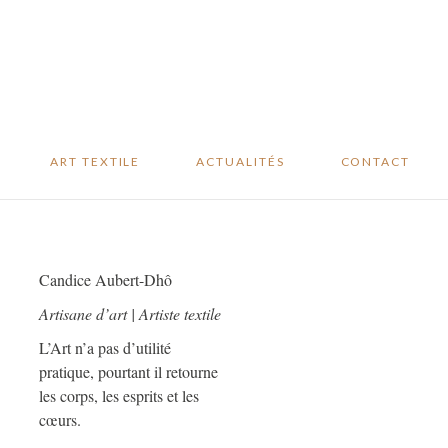
Studio sur mesure
Revue de presse
Oeuvres
Blog
disponibles
Événements
………
ART TEXTILE
ACTUALITÉS
CONTACT
Studio sur mesure
Revue de presse
Oeuvres
Blog
Candice Aubert-Dhô
disponibles
Événements
Artisane d’art | Artiste textile
L’Art n’a pas d’utilité
pratique, pourtant il retourne
les corps, les esprits et les
cœurs.