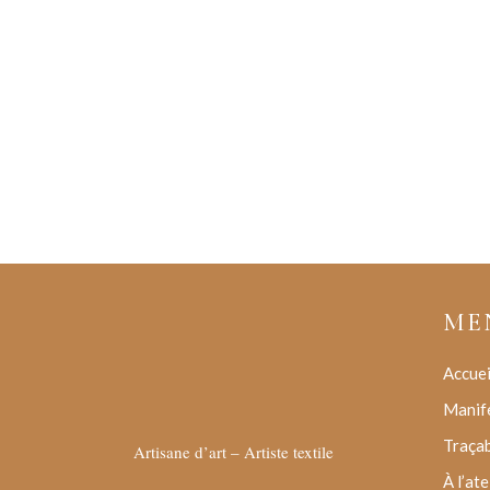
ME
Accuei
Manif
Traçab
Artisane d’art – Artiste textile
À l’ate